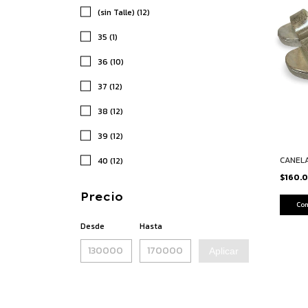
(sin Talle) (12)
35 (1)
36 (10)
37 (12)
38 (12)
39 (12)
CANELA
40 (12)
$160.
Precio
Co
Desde
Hasta
Aplicar