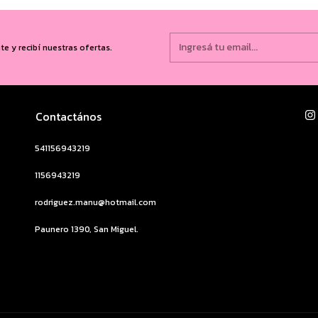
te y recibí nuestras ofertas.
Contactános
541156943219
1156943219
rodriguez.manu@hotmail.com
Paunero 1390, San Miguel.