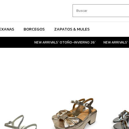
EXANAS
BORCEGOS
ZAPATOS & MULES
NEW ARRIVALS´ OTOÑO-INVIERNO 26´
NEW ARRIVALS´ OT