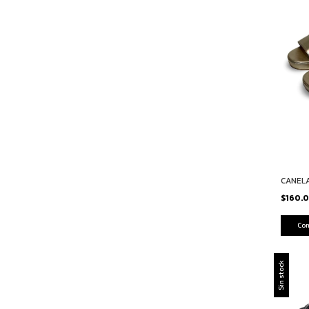
CANEL
$160.
Co
Sin stock